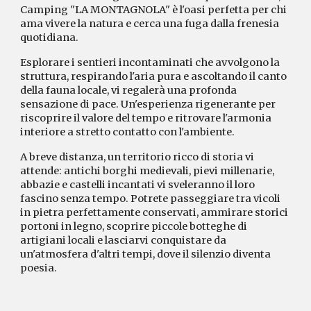
Camping "LA MONTAGNOLA" è l'oasi perfetta per chi
ama vivere la natura e cerca una fuga dalla frenesia
quotidiana.
Esplorare i sentieri incontaminati che avvolgono la
struttura, respirando l'aria pura e ascoltando il canto
della fauna locale, vi regalerà una profonda
sensazione di pace. Un'esperienza rigenerante per
riscoprire il valore del tempo e ritrovare l'armonia
interiore a stretto contatto con l'ambiente.
A breve distanza, un territorio ricco di storia vi
attende: antichi borghi medievali, pievi millenarie,
abbazie e castelli incantati vi sveleranno il loro
fascino senza tempo. Potrete passeggiare tra vicoli
in pietra perfettamente conservati, ammirare storici
portoni in legno, scoprire piccole botteghe di
artigiani locali e lasciarvi conquistare da
un'atmosfera d'altri tempi, dove il silenzio diventa
poesia.